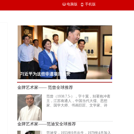
电脑版
手机版
넡
넓
习近平为这些非遗项目点赞
习近平总书记15日赴内蒙古自治区考察调研。在赤峰博物馆，习近平了
金牌艺术家—— 范曾全球推荐
沿革，同古典民族史诗《格萨（斯）尔》非物质文化遗产传承人亲切交
范曾（1938.7.5-），字十翼，别署抱冲斋
主，江苏南通人，中国当代大儒、思想
家、国学大师、书画巨匠、文学家、诗
人。 现为北京大学中国画法研究院院长、
讲席教授，中国艺术研究院终身研究员，
南开大学、南通大学惟一终身教授，联合
国教科文组织“多元文化特别顾问”，英国
金牌艺术家——范迪安全球推荐
格拉斯哥大学名誉文学博士，加拿大阿尔
伯塔大学荣誉文学博士。是当代中国集诗
范迪安，1955年9月出生，1979年4月加入