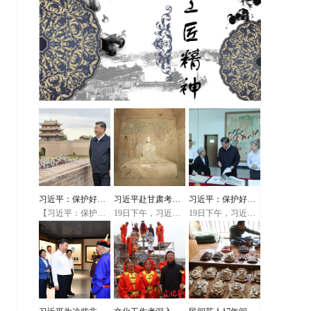
习近平：保护好中
习近平赴甘肃考察
习近平：保护好我
【习近平：保护好
19日下午，习近平
19日下午，习近平
华民族的象征
调研，首站来到敦
们的国粹
中华民族的象征】
总书记在敦煌研究
总书记在敦煌研究
正在甘肃考察的习
院同有关专家、学
院同有关专家、学
近平总书记20日上
煌莫高窟
者和文化单位代表
者和文化单位代表
午来到嘉峪关关
座谈时，甘肃省文
座谈时，甘肃省文
城，察看关隘、建
联原副主席苏孝林
联原副主席苏孝林
筑布局和山川形
汇报了《丝路花
汇报了《丝路花
势，听取长城文物
雨》《大漠敦煌》
雨》《大漠敦煌》
遗产保护和历史文
等大型文化作品的
等大型文化作品的
化传承弘扬情况介
创作和演出过程，
创作和演出过程，
绍。习近平强调，
习近平详细询问演
习近平详细询问演
当今世界，人们提
出走出去等情况。
出走出去等情况。