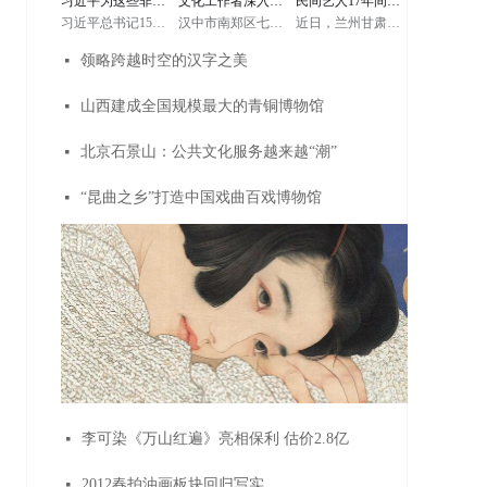
习近平为这些非遗
文化工作者深入群
民间艺人17年间制
起中国，就会想起
他强调，对优秀传
他强调，对优秀传
万里长城；提起中
统文化的传承弘扬
统文化的传承弘扬
习近平总书记15日
汉中市南郑区七鸭
近日，兰州甘肃民
华文明，也会想起
要给予支持和扶
要给予支持和扶
项目点赞
众才能有“生
作2000多张傩面具
赴内蒙古自治区考
子村位于黎坪镇以
间艺人马正德在工
万里长城。长城、
持，保护好我们的
持，保护好我们的
察调研。在赤峰博
西8公里处，这个山
作室里展示他制作
长江、黄河等都是
国粹。敦煌文化展
国粹。敦煌文化展
领略跨越时空的汉字之美
넷
物馆，习近平了解
活”——记汉中市南
沟沟里的小村子只
的傩面具。据马正
中华民族的重要象
示了中华民族的文
示了中华民族的文
当地历史文化沿
有335户，1008个村
德介绍，17年间，
征，是中华民族精
化自信，只有充满
化自信，只有充满
革，同古典民族史
民。村子虽小，却
他共制作了2000多
郑区文化馆馆长王
神的重要标志。我
自信的文明才能在
自信的文明才能在
诗《格萨（斯）
在这几年在村容村
张傩面具，从封神
山西建成全国规模最大的青铜博物馆
넷
们一定要重视历史
保持自己特色的同
保持自己特色的同
尔》非物质文化遗
貌方面发生了翻天
演义中的神话人物
文化保护传承，保
时包容、借鉴、吸
时包容、借鉴、吸
庆和
产传承人亲切交
覆地的变化。而这
到四大名著中的代
护好中华民族精神
收各种文明的优秀
收各种文明的优秀
谈。
些成绩，得益于当
表人物再到民间传
生生不息的根脉。
成果。今天我们要
成果。今天我们要
北京石景山：公共文化服务越来越“潮”
넷
地政府和各级部门
说等，他都要仔细
（文字记者：张晓
铸就中华文化新辉
铸就中华文化新辉
脱贫攻坚的不懈努
阅读史料，研究民
松、朱基钗 摄影记
煌，就要以更加博
煌，就要以更加博
力，也与一个人分
间故事，梳理每个
者：鞠鹏、谢环
大的胸怀，更加广
大的胸怀，更加广
不开。他就是南郑
面具的寓意，然后
“昆曲之乡”打造中国戏曲百戏博物馆
넷
驰）
泛地开展同各国的
泛地开展同各国的
区文化馆馆长王庆
画创作稿，湿木头
文化交流，更加积
文化交流，更加积
和
晾干，再上浆，打
极主动学习借鉴世
极主动学习借鉴世
磨，上色，每一道
界一切优秀文明成
界一切优秀文明成
工序都严格要求。
果。他勉励文化工
果。他勉励文化工
傩面具是中国傩文
作者讲好敦煌故
作者讲好敦煌故
化的重要组成部
事，传播好中国声
事，传播好中国声
分，它用于傩仪、
音，努力为构建“一
音，努力为构建“一
傩舞、傩戏。傩面
带一路”服务。（文
带一路”服务。（文
具种类众多，造型
字记者：张晓松、
字记者：张晓松、
各异，均为杨柳木
朱基钗 摄影记者：
朱基钗 摄影记者：
和香樟木所雕，然
鞠鹏、谢环驰）
鞠鹏、谢环驰）
后敷彩上漆，表现
出粗犷朴拙、庄典
华丽。
李可染《万山红遍》亮相保利 估价2.8亿
넷
2012春拍油画板块回归写实
넷