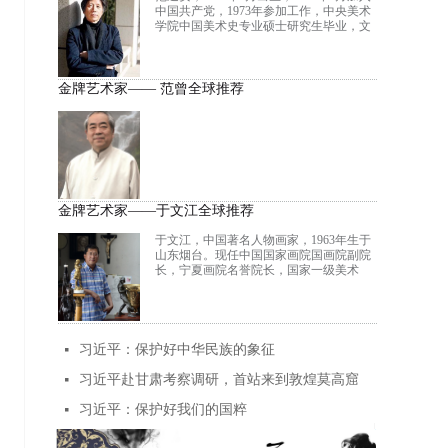
书画、文史哲、儒释道于一身的文化大
中国共产党，1973年参加工作，中央美术
家，平生著作等身，已出版一百六十余种
学院中国美术史专业硕士研究生毕业，文
诗、书画、哲学之著述，国家图书馆珍藏
学硕士，教授。1994年任中央美术学院院
其中119种。
长助理，1998年任中央美术学院副院长，
2005年任中国美术馆馆长，2006年3月兼任
中国美术馆党委副书记。2014年任中央美
金牌艺术家—— 范曾全球推荐
术学院党委常委、院长、党委副书记。兼
任中国美术家协会副主席、中国文艺评论
家协会副主席、教育部艺术教育委员会副
主任，全国政协委员。
金牌艺术家——于文江全球推荐
于文江，中国著名人物画家，1963年生于
山东烟台。现任中国国家画院国画院副院
长，宁夏画院名誉院长，国家一级美术
师，院艺委会委员，文化部优秀专家，文
化部现代工笔画院副院长，中国水墨画院
副院长，北京师范大学启功书院中国画研
究院副院长，中央文史研究馆书画院研究
员，中国艺术研究院中国画院研究员，中
习近平：保护好中华民族的象征
넷
国美协会员 ，中国画学会理事，澳门科技
大学人文艺术学院博士生导师，法国鲁拉
习近平赴甘肃考察调研，首站来到敦煌莫高窟
넷
德骑士团成员，于文江工作室导师。
习近平：保护好我们的国粹
넷