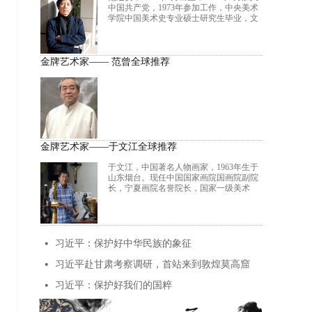
书画、文史哲、儒释道于一身的文化大
中国共产党，1973年参加工作，中央美术
家，平生著作等身，已出版一百六十余种
学院中国美术史专业硕士研究生毕业，文
诗、书画、哲学之著述，国家图书馆珍藏
学硕士，教授。1994年任中央美术学院院
其中119种。
长助理，1998年任中央美术学院副院长，
2005年任中国美术馆馆长，2006年3月兼任
中国美术馆党委副书记。2014年任中央美
金牌艺术家—— 范曾全球推荐
术学院党委常委、院长、党委副书记。兼
任中国美术家协会副主席、中国文艺评论
家协会副主席、教育部艺术教育委员会副
主任，全国政协委员。
金牌艺术家——于文江全球推荐
于文江，中国著名人物画家，1963年生于
山东烟台。现任中国国家画院国画院副院
长，宁夏画院名誉院长，国家一级美术
师，院艺委会委员，文化部优秀专家，文
化部现代工笔画院副院长，中国水墨画院
副院长，北京师范大学启功书院中国画研
究院副院长，中央文史研究馆书画院研究
员，中国艺术研究院中国画院研究员，中
习近平：保护好中华民族的象征
넷
国美协会员 ，中国画学会理事，澳门科技
大学人文艺术学院博士生导师，法国鲁拉
习近平赴甘肃考察调研，首站来到敦煌莫高窟
넷
德骑士团成员，于文江工作室导师。
习近平：保护好我们的国粹
넷