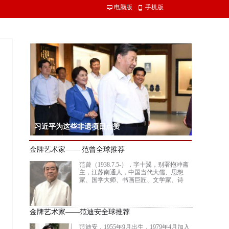
电脑版
手机版
넡
넓
习近平为这些非遗项目点赞
习近平总书记15日赴内蒙古自治区考察调研。在赤峰博物馆，习近平了
金牌艺术家—— 范曾全球推荐
沿革，同古典民族史诗《格萨（斯）尔》非物质文化遗产传承人亲切交
范曾（1938.7.5-），字十翼，别署抱冲斋
主，江苏南通人，中国当代大儒、思想
家、国学大师、书画巨匠、文学家、诗
人。 现为北京大学中国画法研究院院长、
讲席教授，中国艺术研究院终身研究员，
南开大学、南通大学惟一终身教授，联合
国教科文组织“多元文化特别顾问”，英国
金牌艺术家——范迪安全球推荐
格拉斯哥大学名誉文学博士，加拿大阿尔
伯塔大学荣誉文学博士。是当代中国集诗
范迪安，1955年9月出生，1979年4月加入