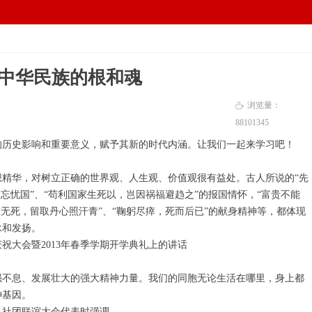
电脑版
手机版
넡
넓
中华民族的根和魂
浏览量：
ꄘ
88101
345
的历史影响和重要意义，赋予其新的时代内涵。让我们一起来学习吧！
华，对树立正确的世界观、人生观、价值观很有益处。古人所说的“先
忘忧国”、“苟利国家生死以，岂因祸福避趋之”的报国情怀，“富贵不能
无死，留取丹心照汗青”、“鞠躬尽瘁，死而后已”的献身精神等，都体现
承和发扬。
祝大会暨2013年春季学期开学典礼上的讲话
强不息、发展壮大的强大精神力量。我们的同胞无论生活在哪里，身上都
神基因。
人社团联谊大会代表时强调