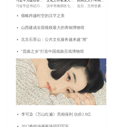
习近平为这些非遗
文化工作者深入群
民间艺人17年间制
起中国，就会想起
他强调，对优秀传
他强调，对优秀传
万里长城；提起中
统文化的传承弘扬
统文化的传承弘扬
习近平总书记15日
汉中市南郑区七鸭
近日，兰州甘肃民
华文明，也会想起
要给予支持和扶
要给予支持和扶
项目点赞
众才能有“生
作2000多张傩面具
赴内蒙古自治区考
子村位于黎坪镇以
间艺人马正德在工
万里长城。长城、
持，保护好我们的
持，保护好我们的
察调研。在赤峰博
西8公里处，这个山
作室里展示他制作
长江、黄河等都是
国粹。敦煌文化展
国粹。敦煌文化展
领略跨越时空的汉字之美
넷
物馆，习近平了解
活”——记汉中市南
沟沟里的小村子只
的傩面具。据马正
中华民族的重要象
示了中华民族的文
示了中华民族的文
当地历史文化沿
有335户，1008个村
德介绍，17年间，
征，是中华民族精
化自信，只有充满
化自信，只有充满
革，同古典民族史
民。村子虽小，却
他共制作了2000多
郑区文化馆馆长王
神的重要标志。我
自信的文明才能在
自信的文明才能在
诗《格萨（斯）
在这几年在村容村
张傩面具，从封神
山西建成全国规模最大的青铜博物馆
넷
们一定要重视历史
保持自己特色的同
保持自己特色的同
尔》非物质文化遗
貌方面发生了翻天
演义中的神话人物
文化保护传承，保
时包容、借鉴、吸
时包容、借鉴、吸
庆和
产传承人亲切交
覆地的变化。而这
到四大名著中的代
护好中华民族精神
收各种文明的优秀
收各种文明的优秀
谈。
些成绩，得益于当
表人物再到民间传
生生不息的根脉。
成果。今天我们要
成果。今天我们要
北京石景山：公共文化服务越来越“潮”
넷
地政府和各级部门
说等，他都要仔细
（文字记者：张晓
铸就中华文化新辉
铸就中华文化新辉
脱贫攻坚的不懈努
阅读史料，研究民
松、朱基钗 摄影记
煌，就要以更加博
煌，就要以更加博
力，也与一个人分
间故事，梳理每个
者：鞠鹏、谢环
大的胸怀，更加广
大的胸怀，更加广
不开。他就是南郑
面具的寓意，然后
“昆曲之乡”打造中国戏曲百戏博物馆
넷
驰）
泛地开展同各国的
泛地开展同各国的
区文化馆馆长王庆
画创作稿，湿木头
文化交流，更加积
文化交流，更加积
和
晾干，再上浆，打
极主动学习借鉴世
极主动学习借鉴世
磨，上色，每一道
界一切优秀文明成
界一切优秀文明成
工序都严格要求。
果。他勉励文化工
果。他勉励文化工
傩面具是中国傩文
作者讲好敦煌故
作者讲好敦煌故
化的重要组成部
事，传播好中国声
事，传播好中国声
分，它用于傩仪、
音，努力为构建“一
音，努力为构建“一
傩舞、傩戏。傩面
带一路”服务。（文
带一路”服务。（文
具种类众多，造型
字记者：张晓松、
字记者：张晓松、
各异，均为杨柳木
朱基钗 摄影记者：
朱基钗 摄影记者：
和香樟木所雕，然
鞠鹏、谢环驰）
鞠鹏、谢环驰）
后敷彩上漆，表现
出粗犷朴拙、庄典
华丽。
李可染《万山红遍》亮相保利 估价2.8亿
넷
2012春拍油画板块回归写实
넷