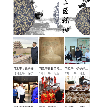
习近平：保护好中
习近平赴甘肃考察
习近平：保护好我
【习近平：保护好
19日下午，习近平
19日下午，习近平
华民族的象征
调研，首站来到敦
们的国粹
中华民族的象征】
总书记在敦煌研究
总书记在敦煌研究
正在甘肃考察的习
院同有关专家、学
院同有关专家、学
近平总书记20日上
煌莫高窟
者和文化单位代表
者和文化单位代表
午来到嘉峪关关
座谈时，甘肃省文
座谈时，甘肃省文
城，察看关隘、建
联原副主席苏孝林
联原副主席苏孝林
筑布局和山川形
汇报了《丝路花
汇报了《丝路花
势，听取长城文物
雨》《大漠敦煌》
雨》《大漠敦煌》
遗产保护和历史文
等大型文化作品的
等大型文化作品的
化传承弘扬情况介
创作和演出过程，
创作和演出过程，
绍。习近平强调，
习近平详细询问演
习近平详细询问演
当今世界，人们提
出走出去等情况。
出走出去等情况。