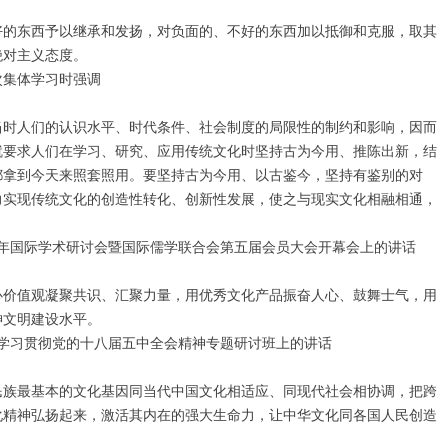
的东西予以继承和发扬，对负面的、不好的东西加以抵御和克服，取其
绝对主义态度。
次集体学习时强调
时人们的认识水平、时代条件、社会制度的局限性的制约和影响，因而
就要求人们在学习、研究、应用传统文化时坚持古为今用、推陈出新，结
都拿到今天来照套照用。要坚持古为今用、以古鉴今，坚持有鉴别的对
力实现传统文化的创造性转化、创新性发展，使之与现实文化相融相通，
5周年国际学术研讨会暨国际儒学联合会第五届会员大会开幕会上的讲话
价值观凝聚共识、汇聚力量，用优秀文化产品振奋人心、鼓舞士气，用
神文明建设水平。
部学习贯彻党的十八届五中全会精神专题研讨班上的讲话
族最基本的文化基因同当代中国文化相适应、同现代社会相协调，把跨
化精神弘扬起来，激活其内在的强大生命力，让中华文化同各国人民创造