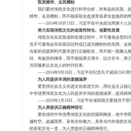
取其精华、去其糟粕
我们要对传统文化进行科学分析，对有益的东西、好
精华、去其糟粕，而不能采取全盘接受或者全盘抛弃的
——2014年10月13日，习近平在中央政治局第十八
努力实现传统文化的创造性转化、创新性发展
传统文化在其形成和发展过程中，不可避免会受到当
也不可避免会存在陈旧过时或已成为糟粕性的东西。这
合新的实践和时代要求进行正确取舍，而不能一股脑儿
待、有扬弃的继承，而不能搞厚古薄今、以古非今，努
共同服务以文化人的时代任务。
——2014年9月24日，习近平在纪念孔子诞辰256
为人民提供丰润的道德滋养
要坚持社会主义先进文化前进方向，用社会主义核心
中华优秀传统文化为人民提供丰润的道德滋养，提高精
——2016年1月18日，习近平在省部级主要领导干
为人类提供正确精神指引
要加强对中华优秀传统文化的挖掘和阐发，使中华民
越时空、超越国界、富有永恒魅力、具有当代价值的文
的多彩文化一道，为人类提供正确精神指引。