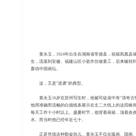
黄永玉，1924年出生在湖南省常德县，祖籍凤凰县
生，流落到安徽、福建山区小瓷作坊做童工，后来辗转到
轰动中国画坛。
这，又是“逆袭”的典型。
黄永玉16岁在苏州写生时，他被司徒庙中有“清奇
他用准确而流畅的白描线条展示在丈二大纸上的这四株
每天工作十小时以上。盛夏时节，他背着画箱，顶着炎
水。而当时他已经年近七十。
正是凭借这种勤奋劲儿，黄永玉不仅在版画、国画