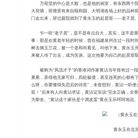
万荷堂的中心是大殿，也是他的画室，有东西两个
大荷塘，荷塘里有来自颐和园、大明湖各地上好的品种荷
门走出来，穿过庭院就到了黄永玉的起居室——老子居
乍一听“老子居”，是不是有点自大，其实，这不是
事：那是在黄老年轻的时候，曾在福建泉州住过一段时
树去摘玉兰花，被一个老和尚看见，叫他下来。黄永玉开
来被人传了出去，成为笑谈。这次他要为自己的起居室取
被称为“风流才子”的香港词作家黄沾当年曾有过一
累累，弄得他无家可归，四处躲债，甚至连死的心都有了
么呀，你要懂得失恋后的诗意”，未曾想到，黄沾一听便
屁！”后来有人向黄沾求证，黄沾证实说“完全正确，全
为挚友。“黄沾这个家伙是个调皮蛋”黄永玉乐呵呵地说
黄永玉在北京