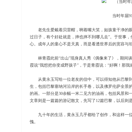
当时年届9
老先生爱戴着贝雷帽，咧着嘴大笑，如孩童干净的眼
过日子，有个好处就是，摔也摔不到哪儿去”。于世事，
心。成年人的童心不是天真，而是看透世界后的宽容与
林青霞此前“出山”现身真人秀《偶像来了》，期间谈
霞说“我想把你变成野孩子”，于是青霞说：“好啊！那我
从黄永玉写给一位老友的信中，可以得知他从巴黎到
生，包括巴黎塞纳河沿岸的长手卷，以及佛罗伦萨全景
的画。一部分是30余幅一米二见方的油画，包括风景和
文章则是一篇篇的游记散文，先写了12篇巴黎，以后则
九十年的生活，黄永玉几乎都给了创作，和这样一
愧。