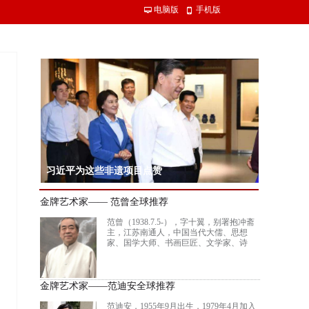
电脑版
手机版
넡
넓
习近平为这些非遗项目点赞
习近平总书记15日赴内蒙古自治区考察调研。在赤峰博物馆，习近平了
金牌艺术家—— 范曾全球推荐
沿革，同古典民族史诗《格萨（斯）尔》非物质文化遗产传承人亲切交
范曾（1938.7.5-），字十翼，别署抱冲斋
主，江苏南通人，中国当代大儒、思想
家、国学大师、书画巨匠、文学家、诗
人。 现为北京大学中国画法研究院院长、
讲席教授，中国艺术研究院终身研究员，
南开大学、南通大学惟一终身教授，联合
国教科文组织“多元文化特别顾问”，英国
金牌艺术家——范迪安全球推荐
格拉斯哥大学名誉文学博士，加拿大阿尔
伯塔大学荣誉文学博士。是当代中国集诗
范迪安，1955年9月出生，1979年4月加入