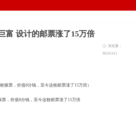
电脑版
手机版
넡
넓
巨富 设计的邮票涨了15万倍
浏览量：
ꄘ
88101
411
票，价值8分钱，至今这枚邮票涨了15万倍