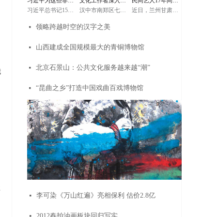
习近平为这些非遗
文化工作者深入群
民间艺人17年间制
起中国，就会想起
他强调，对优秀传
他强调，对优秀传
万里长城；提起中
统文化的传承弘扬
统文化的传承弘扬
习近平总书记15日
汉中市南郑区七鸭
近日，兰州甘肃民
华文明，也会想起
要给予支持和扶
要给予支持和扶
项目点赞
众才能有“生
作2000多张傩面具
赴内蒙古自治区考
子村位于黎坪镇以
间艺人马正德在工
万里长城。长城、
持，保护好我们的
持，保护好我们的
察调研。在赤峰博
西8公里处，这个山
作室里展示他制作
长江、黄河等都是
国粹。敦煌文化展
国粹。敦煌文化展
领略跨越时空的汉字之美
넷
物馆，习近平了解
活”——记汉中市南
沟沟里的小村子只
的傩面具。据马正
中华民族的重要象
示了中华民族的文
示了中华民族的文
当地历史文化沿
有335户，1008个村
德介绍，17年间，
征，是中华民族精
化自信，只有充满
化自信，只有充满
革，同古典民族史
民。村子虽小，却
他共制作了2000多
郑区文化馆馆长王
神的重要标志。我
自信的文明才能在
自信的文明才能在
诗《格萨（斯）
在这几年在村容村
张傩面具，从封神
山西建成全国规模最大的青铜博物馆
넷
们一定要重视历史
保持自己特色的同
保持自己特色的同
尔》非物质文化遗
貌方面发生了翻天
演义中的神话人物
文化保护传承，保
时包容、借鉴、吸
时包容、借鉴、吸
庆和
产传承人亲切交
覆地的变化。而这
到四大名著中的代
护好中华民族精神
收各种文明的优秀
收各种文明的优秀
谈。
些成绩，得益于当
表人物再到民间传
生生不息的根脉。
成果。今天我们要
成果。今天我们要
北京石景山：公共文化服务越来越“潮”
넷
地政府和各级部门
说等，他都要仔细
我
（文字记者：张晓
铸就中华文化新辉
铸就中华文化新辉
脱贫攻坚的不懈努
阅读史料，研究民
松、朱基钗 摄影记
煌，就要以更加博
煌，就要以更加博
力，也与一个人分
间故事，梳理每个
者：鞠鹏、谢环
大的胸怀，更加广
大的胸怀，更加广
不开。他就是南郑
面具的寓意，然后
“昆曲之乡”打造中国戏曲百戏博物馆
넷
驰）
泛地开展同各国的
泛地开展同各国的
区文化馆馆长王庆
画创作稿，湿木头
文化交流，更加积
文化交流，更加积
和
晾干，再上浆，打
极主动学习借鉴世
极主动学习借鉴世
磨，上色，每一道
界一切优秀文明成
界一切优秀文明成
工序都严格要求。
果。他勉励文化工
果。他勉励文化工
傩面具是中国傩文
作者讲好敦煌故
作者讲好敦煌故
化的重要组成部
事，传播好中国声
事，传播好中国声
分，它用于傩仪、
音，努力为构建“一
音，努力为构建“一
傩舞、傩戏。傩面
带一路”服务。（文
带一路”服务。（文
具种类众多，造型
字记者：张晓松、
字记者：张晓松、
各异，均为杨柳木
朱基钗 摄影记者：
朱基钗 摄影记者：
和香樟木所雕，然
鞠鹏、谢环驰）
鞠鹏、谢环驰）
后敷彩上漆，表现
出粗犷朴拙、庄典
华丽。
住
李可染《万山红遍》亮相保利 估价2.8亿
넷
2012春拍油画板块回归写实
넷