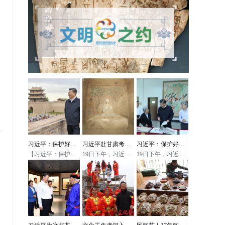
年
习近平：保护好中
习近平赴甘肃考察
习近平：保护好我
【习近平：保护好
19日下午，习近平
19日下午，习近平
华民族的象征
调研，首站来到敦
们的国粹
中华民族的象征】
总书记在敦煌研究
总书记在敦煌研究
正在甘肃考察的习
院同有关专家、学
院同有关专家、学
近平总书记20日上
煌莫高窟
者和文化单位代表
者和文化单位代表
午来到嘉峪关关
座谈时，甘肃省文
座谈时，甘肃省文
城，察看关隘、建
联原副主席苏孝林
联原副主席苏孝林
筑布局和山川形
汇报了《丝路花
汇报了《丝路花
势，听取长城文物
雨》《大漠敦煌》
雨》《大漠敦煌》
遗产保护和历史文
等大型文化作品的
等大型文化作品的
化传承弘扬情况介
创作和演出过程，
创作和演出过程，
绍。习近平强调，
习近平详细询问演
习近平详细询问演
当今世界，人们提
出走出去等情况。
出走出去等情况。