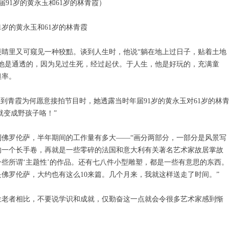
1岁的黄永玉和61岁的林青霞
睛里又可窥见一种狡黠。谈到人生时，他说“躺在地上过日子，贴着土地
他是通透的，因为见过生死，经过起伏。于人生，他是好玩的，充满童
坦率。
到青霞为何愿意接拍节目时，她透露当时年届91岁的黄永玉对61岁的林
就变成野孩子咯！”
佛罗伦萨，半年期间的工作量有多大——“画分两部分，一部分是风景写
的一个长手卷，再就是一些零碎的法国和意大利有关著名艺术家故居掌故
一些所谓‘主题性’的作品。还有七八件小型雕塑，都是一些有意思的东西。
是佛罗伦萨，大约也有这么10来篇。几个月来，我就这样送走了时间。”
位老者相比，不要说学识和成就，仅勤奋这一点就会令很多艺术家感到惭