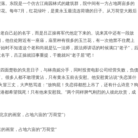
院落。东院是一个仿古江南园林式的建筑群，院中间有一方占地两亩多的
花。每年7月，红花绿叶，是黄永玉最流连荷塘的日子。从万荷堂大殿后
。
黄老自己起的名字，而是吕正操将军代他定下来的。说来其中还有一段故
间，他住处附近有一座庙，庙里种有很多的玉兰花，有一次他禁不住爬上
始时不知道这个老和尚就是弘一法师，跟法师讲话的时候满口“老子”，
名字，吕正操就旧事重提，干脆就叫“老子居”吧！
段四面楚歌的失意日子，与林燕妮分手，同时投资电影公司经营失败，负
。很多人都不敢理黄沾，只有黄永玉前去安慰。他安慰黄沾说“失恋算什
火冒三丈，大声怒骂道：“放狗屁！失恋得都想上吊了，还有什么诗意？
香港都希望我死！只有他来安慰我。”两个同样脾气刚烈的人彼此欣赏，成
。
的画室，占地六亩的“万荷堂”