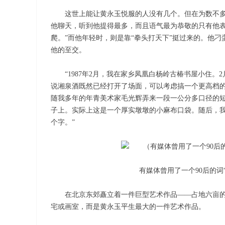
这世上能让黄永玉悦服的人没有几个。但在为数不
他聊天，听到他提得最多，而且语气最为恭敬的只有他表
爬。”而他年轻时，则是靠“拳头打天下”挺过来的。他
他的至交。
“1987年2月，我在家乡凤凰白杨岭古椿书屋小住
说湘泉酒既然已经打开了场面，可以考虑搞一个更高档
随我多年的年青美术家毛光辉弄来一段一公分多口径的
子上。实际上这是一个厚实墩墩的小麻布口袋。随后，我为
个字。”
有媒体曾用了一个90后的词
在北京东郊矗立着一件巨型艺术作品——占地六亩的
宅或画室，而是黄永玉平生最大的一件艺术作品。