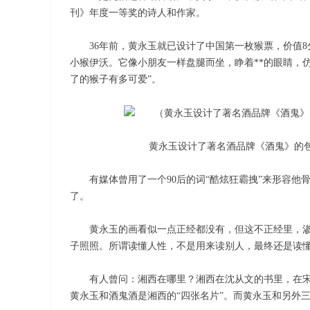
刊》年度一等奖的诗人和作家。
36年前，黄永玉就已设计了中国第一枚猴票，价值
小猴伊沃。它像小朋友一样盘腿而坐，睁着**的眼睛，
了的猴子有多可爱”。
黄永玉设计了著名酒品牌《酒鬼》的包
有媒体曾用了一个90后的词“酷炫狂霸拽”来形容他
了。
黄永玉的画看似一点正经都没有，但这不正经里，
子照照。所谓读懂人性，不是用来读别人，最终还是读
有人曾问：湘西在哪里？湘西在沈从文的书里，在
黄永玉和酒鬼酒是湘西的“四张名片”。而黄永玉和另外