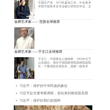
书画、文史哲、儒释道于一身的文化大
中国共产党，1973年参加工作，中央美术
家，平生著作等身，已出版一百六十余种
学院中国美术史专业硕士研究生毕业，文
诗、书画、哲学之著述，国家图书馆珍藏
学硕士，教授。1994年任中央美术学院院
其中119种。
长助理，1998年任中央美术学院副院长，
2005年任中国美术馆馆长，2006年3月兼任
中国美术馆党委副书记。2014年任中央美
金牌艺术家—— 范曾全球推荐
术学院党委常委、院长、党委副书记。兼
任中国美术家协会副主席、中国文艺评论
家协会副主席、教育部艺术教育委员会副
主任，全国政协委员。
金牌艺术家——于文江全球推荐
于文江，中国著名人物画家，1963年生于
山东烟台。现任中国国家画院国画院副院
长，宁夏画院名誉院长，国家一级美术
师，院艺委会委员，文化部优秀专家，文
化部现代工笔画院副院长，中国水墨画院
副院长，北京师范大学启功书院中国画研
被
究院副院长，中央文史研究馆书画院研究
员，中国艺术研究院中国画院研究员，中
习近平：保护好中华民族的象征
넷
国美协会员 ，中国画学会理事，澳门科技
大学人文艺术学院博士生导师，法国鲁拉
习近平赴甘肃考察调研，首站来到敦煌莫高窟
넷
德骑士团成员，于文江工作室导师。
习近平：保护好我们的国粹
넷