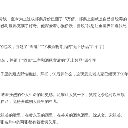
8分钱，至今为止这枚邮票身价已翻了15万倍。邮票上面就是自己曾经养的
仿佛对世界充满了好奇。他深爱着小猴伊沃，曾说“我想让全世界知道我死
装，并题了“酒鬼”二字和酒瓶背后的“无上妙品”四个字
骨子里的顽皮野性幽默。拜托，90后算什么，这玩意儿老人家已经玩了90
渗透着强烈的个人生命的历史感。足够让人笑一下，笑过之余也可以当镜
懂自己，免得变成别人眼里的料儿。
宋祖英的歌里，在黄永玉的画里，在芬芳的酒鬼酒里。沈从文、宋祖英、
三张名片中的两张都有着密切关系。