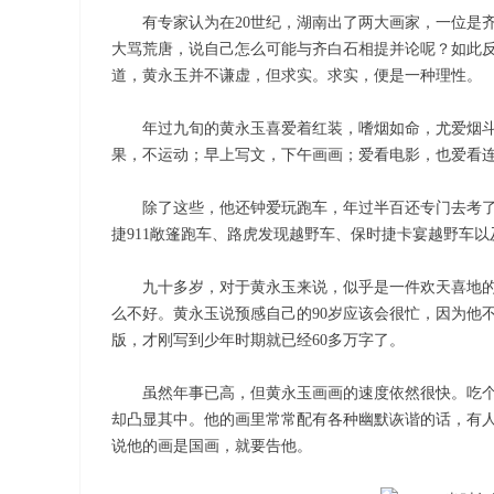
有专家认为在20世纪，湖南出了两大画家，一位是
大骂荒唐，说自己怎么可能与齐白石相提并论呢？如此
道，黄永玉并不谦虚，但求实。求实，便是一种理性。
年过九旬的黄永玉喜爱着红装，嗜烟如命，尤爱烟
果，不运动；早上写文，下午画画；爱看电影，也爱看
除了这些，他还钟爱玩跑车，年过半百还专门去考了
捷911敞篷跑车、路虎发现越野车、保时捷卡宴越野车以及
九十多岁，对于黄永玉来说，似乎是一件欢天喜地
么不好。黄永玉说预感自己的90岁应该会很忙，因为他
版，才刚写到少年时期就已经60多万字了。
虽然年事已高，但黄永玉画画的速度依然很快。吃
却凸显其中。他的画里常常配有各种幽默诙谐的话，有
说他的画是国画，就要告他。