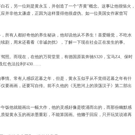
齐白石，另一位则是黄永玉，并创造了一个“齐黄”概念。这事让他很恼火
反应并非他太谦虚，正因为这样显得他很虚伪。如一位美国女作家曾写
斗，所有人都好奇他的养生秘诀，他却说他从不养生！喜爱睡觉，不吃水
连续剧，周末还看看《非诚勿扰》，了解一下现在社会正在发生的事。
驾照。而现在，在他的万荷堂里，有德国原装奔驰S320，宝马Z4、保时
红色法拉利F430……
的事情。常有人感叹迟暮之年，但是，黄永玉似乎从不觉得迟暮之年有什
不仅要画画，还要写自传。前不久他的《无愁河上的浪荡汉子》第二部出
个午饭他就能画出一幅大作，他的灵感好像是喷涌而出的，而那份幽默感
人质疑黄永玉的画浓墨重彩，不能算国画。他懒于回应，只开玩笑说谁再