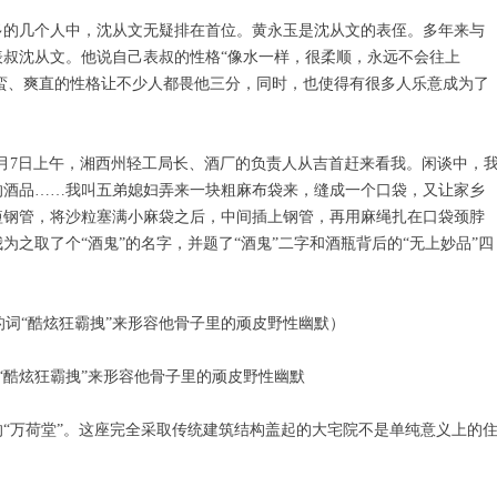
多的几个人中，沈从文无疑排在首位。黄永玉是沈从文的表侄。多年来与
叔沈从文。他说自己表叔的性格“像水一样，很柔顺，永远不会往上
刁蛮、爽直的性格让不少人都畏他三分，同时，也使得有很多人乐意成为了
。2月7日上午，湘西州轻工局长、酒厂的负责人从吉首赶来看我。闲谈中，
的酒品……我叫五弟媳妇弄来一块粗麻布袋来，缝成一个口袋，又让家乡
短钢管，将沙粒塞满小麻袋之后，中间插上钢管，再用麻绳扎在口袋颈脖
之取了个“酒鬼”的名字，并题了“酒鬼”二字和酒瓶背后的“无上妙品”四
“酷炫狂霸拽”来形容他骨子里的顽皮野性幽默
“万荷堂”。这座完全采取传统建筑结构盖起的大宅院不是单纯意义上的