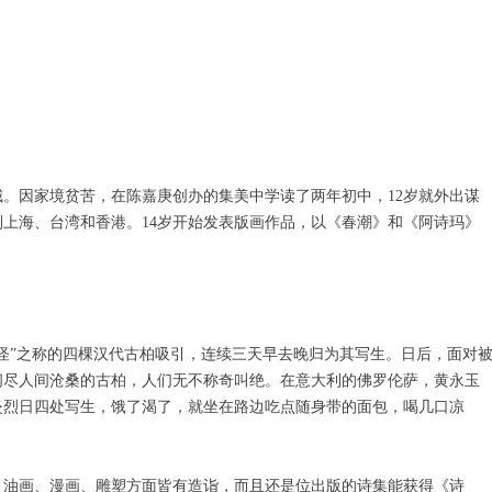
城。因家境贫苦，在陈嘉庚创办的集美中学读了两年初中，12岁就外出谋
上海、台湾和香港。14岁开始发表版画作品，以《春潮》和《阿诗玛》
古怪”之称的四棵汉代古柏吸引，连续三天早去晚归为其写生。日后，面对
阅尽人间沧桑的古柏，人们无不称奇叫绝。在意大利的佛罗伦萨，黄永玉
炎烈日四处写生，饿了渴了，就坐在路边吃点随身带的面包，喝几口凉
、油画、漫画、雕塑方面皆有造诣，而且还是位出版的诗集能获得《诗