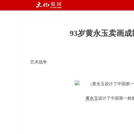
国
R
93岁黄永玉卖画成
艺术战争
黄永玉
设计了中国第一枚猴